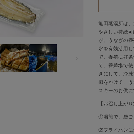
ウ
イ
ス
キ
亀田蒸溜所
は、
ー
やさしい持続可
う
が、
うなぎの養
な
水を有効活用し
ぎ
で、養殖に好条
白
て、養殖場で使
焼
き
きにして、冷凍
2〜
椒をかけて、う
3
スキーのお供に
尾
（約
【お召し上がり
360g）
の
①湯煎で、袋ご
数
量
②フライパンに