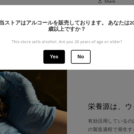
Share
当ストアはアルコールを販売しております。 あなたは2
歳以上ですか？
This store sells alcohol. Are you 20 years of age or older?
Yes
No
栄養源は、ウ
有効活用しているの
の製造過程で発生す