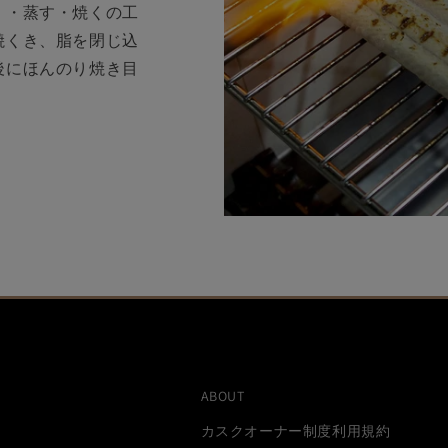
く・蒸す・焼くの工
焼くき、脂を閉じ込
後にほんのり焼き目
ABOUT
カスクオーナー制度利用規約