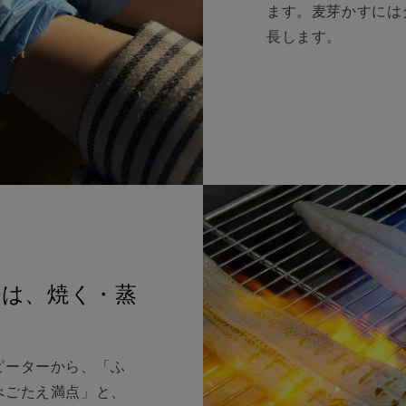
ます。麦芽かすには
長します。
密は、焼く・蒸
ピーターから、「ふ
べごたえ満点」と、