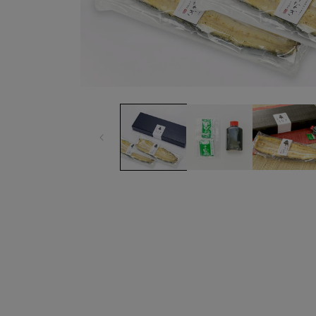
モ
ー
ダ
ル
で
メ
デ
ィ
ア
(1)
を
開
く