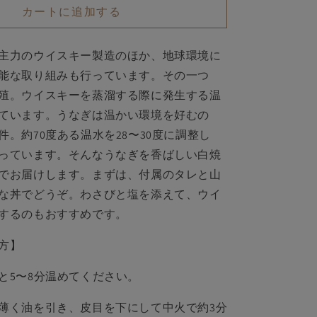
ウ
カートに追加する
イ
ス
キ
主力のウイスキー製造のほか、
地球環境に
ー
能な取り組み
も行っています。その一つ
う
殖。ウイスキーを蒸溜する際に発生する温
な
ています。
うなぎは温かい環境を好むの
ぎ
件。
約70度ある温水を
28〜30度に調整
し
白
っています。そんなうなぎを香ばしい白焼
焼
き
でお届けします。まずは、
付属のタレと山
2〜
な丼でどうぞ。わさびと塩を添えて、ウイ
3
するのもおすすめです。
尾
（約
方】
360g）
の
と5〜8分温めてください。
数
量
薄く油を引き、皮目を下にして中火で約3分