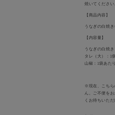
を
焼いてください
減
ら
【商品内容】
す
うなぎの白焼き
【内容量】
うなぎの白焼き：
タレ（大）：1個
山椒：1袋あたり0
※現在、こちら
ん。ご不便をお
くお待ちいただ