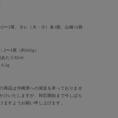
を
。
増
や
す
×2〜3尾、タレ（大・小）各1個、山椒×3袋
2〜3尾（約360g）
あたり82ml
.2g
の商品は沖縄県への発送を承っておりませ
かけいたしますが、対応開始まで今しばら
けますようお願い申し上げます。