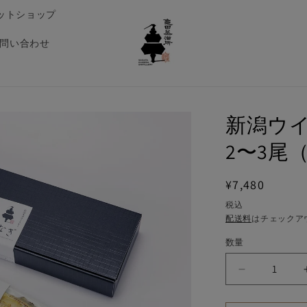
ットショップ
問い合わせ
新潟ウ
2〜3尾（
通
¥7,480
常
税込
配送料
はチェックア
価
格
数量
新
潟