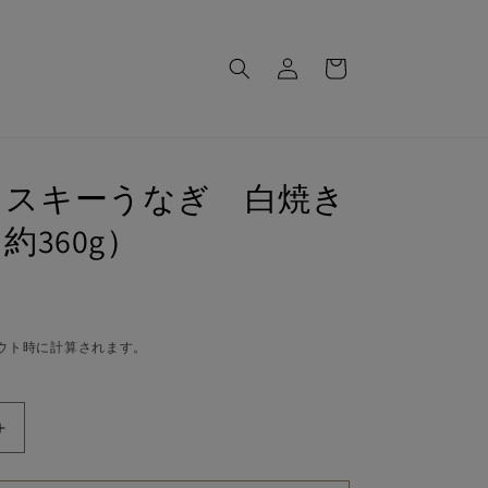
ロ
カ
グ
ー
イ
ト
ン
イスキーうなぎ 白焼き
約360g）
ウト時に計算されます。
新
潟