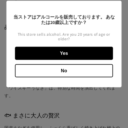
当ストアはアルコールを販売しております。 あな
たは20歳以上ですか？
🎁 贈り物にも、自分へのご褒美にも
This store sells alcohol. Are you 20 years of age or
older?
お酒好きな方へのサプライズギフトに
Yes
No
自宅でちょっと贅沢な夜を過ごしたいときに
「ウイスキーうなぎ」は、特別な時間を演出してくれま
す。
🐟 まさに大人の贅沢
国産うなぎを使用し、ふっくら香ばしく焼き上げた極上の